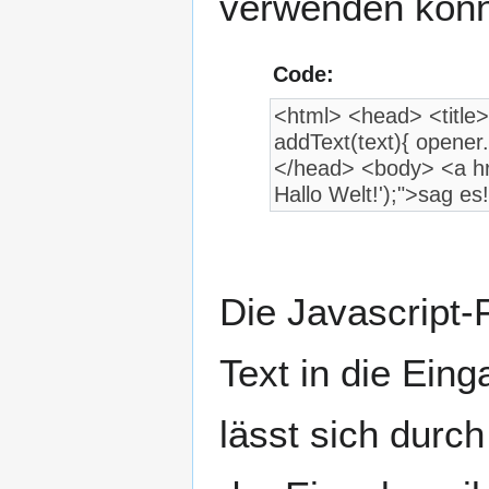
verwenden könn
Code:
<html> <head> <title>H
addText(text){ opener
</head> <body> <a hre
Hallo Welt!');">sag e
Die Javascript-
Text in die Eing
lässt sich durc