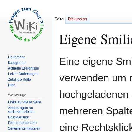
Seite
Diskussion
Eigene Smilie
Zur
Zur
Hauptseite
Eine eigene Smi
Navigation
Suche
Kategorien
Aktuelle Ereignisse
springen
springen
Letzte Änderungen
verwenden um n
Zufällige Seite
Hilfe
hochgeladenen S
Werkzeuge
Links auf diese Seite
mehreren Spalt
Änderungen an
verlinkten Seiten
Druckversion
Permanenter Link
eine Rechtsklic
Seiten­­informationen