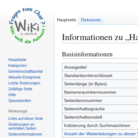
Hauptseite
Diskussion
Informationen zu „Ha
Basisinformationen
Zur
Zur
Navigation
Suche
Hauptseite
Kategorien
springen
springen
Anzeigetitel
Gemeinschafts­portal
Standardsortierschlüssel
Aktuelle Ereignisse
Letzte Änderungen
Seitenlänge (in Bytes)
Zufällige Seite
Namensraumkennnummer
Hilfe
Seitenkennnummer
Spezialseiten
Seiteninhaltssprache
Werkzeuge
Seiteninhaltsmodell
Links auf diese Seite
Änderungen an
Indizierung durch Suchmaschinen
verlinkten Seiten
Anzahl der Weiterleitungen zu dieser 
Seiten­­informationen