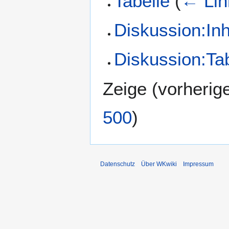
Tabelle
(
← Lin
Diskussion:Inh
Diskussion:Ta
Zeige (
vorherig
500
)
Datenschutz
Über WKwiki
Impressum