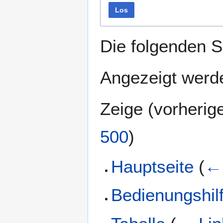
Los
Die folgenden S
Angezeigt werde
Zeige (
vorherig
500
)
Hauptseite
(
← 
Bedienungshil