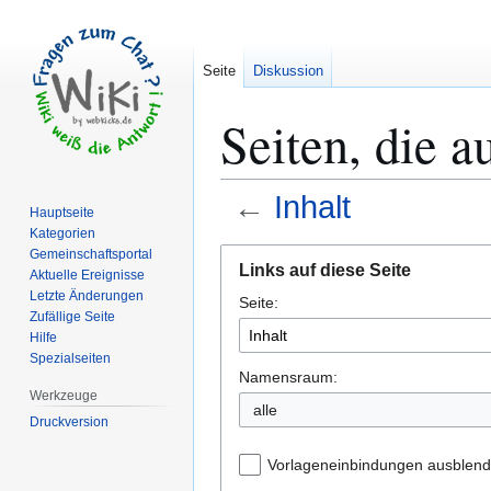
Seite
Diskussion
Seiten, die a
←
Inhalt
Hauptseite
Kategorien
Zur
Zur
Gemeinschafts­portal
Links auf diese Seite
Aktuelle Ereignisse
Navigation
Suche
Letzte Änderungen
Seite:
springen
springen
Zufällige Seite
Hilfe
Spezialseiten
Namensraum:
Werkzeuge
alle
Druckversion
Vorlageneinbindungen ausblen